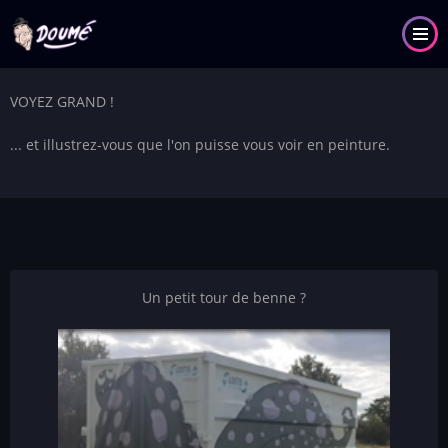
Aller
au
contenu
principal
VOYEZ GRAND !
... et illustrez-vous que l'on puisse vous voir en peinture.
Un petit tour de benne ?